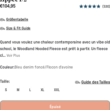
€104,95
530
Noté
4.9
sur
Größentabelle
5
étoiles
Size & Fit Guide
Quand vous voulez une chaleur contemporaine avec un vibe old
school, le Woodland Hooded Fleece est prêt à partir. Un fleece
cl...
Voir Plus
Couleur:
Bleu denim foncé/Flocon d'avoine
Taille
Taille:
Guide des Tailles
S
M
L
XL
XXL
Épuisé