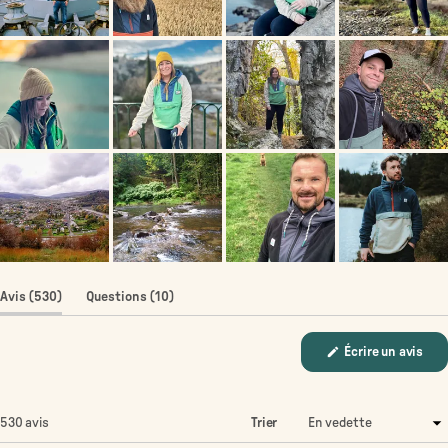
(onglet
(onglet
Avis
530
Questions
10
élargi)
réduit)
Écrire un avis
(S'ouvre
dans
une
nouvelle
fenêtre)
Chargement...
530 avis
Trier