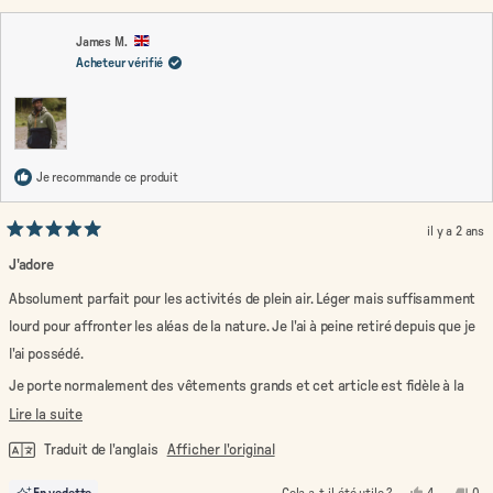
James M.
Acheteur vérifié
Je recommande ce produit
il y a 2 ans
Noté
5
J'adore
sur
5
Absolument parfait pour les activités de plein air. Léger mais suffisamment
étoiles
lourd pour affronter les aléas de la nature. Je l'ai à peine retiré depuis que je
l'ai possédé.
Je porte normalement des vêtements grands et cet article est fidèle à la
taille.
En
Lire la suite
savoir
J'adore.
Traduit de l'anglais
Afficher l'original
plus
Oui,
Non
En vedette
Cela a-t-il été utile ?