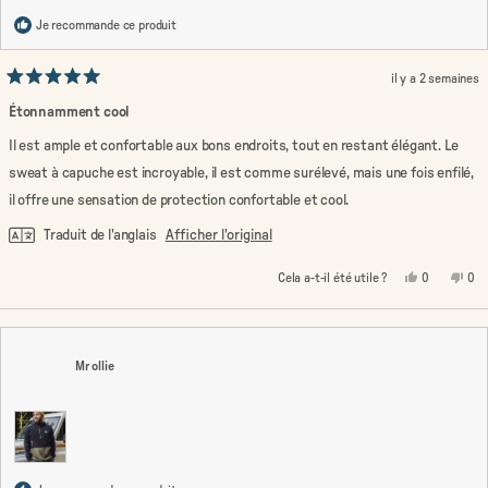
Je recommande ce produit
il y a 2 semaines
Noté
5
Étonnamment cool
sur
5
Il est ample et confortable aux bons endroits, tout en restant élégant. Le
étoiles
sweat à capuche est incroyable, il est comme surélevé, mais une fois enfilé,
il offre une sensation de protection confortable et cool.
Traduit de l'anglais
Afficher l'original
Oui,
Non
Cela a-t-il été utile ?
0
0
cet
personnes
cet
pe
avis
ont
avi
on
de
voté
de
vo
Wilkin
oui
Wilk
no
G.
G.
était
n'ét
Mr ollie
utile.
pas
util