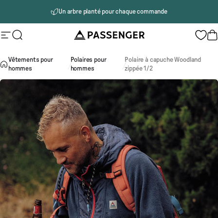
Passer au contenu
Un arbre planté pour chaque commande
Passenger
Navigation
Rechercher
P
Vêtements pour
Polaires pour
Polaire à capuche Woodland
hommes
hommes
zippée 1/2