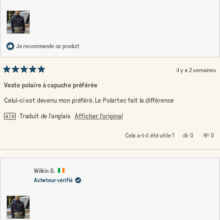
Je recommande ce produit
il y a 2 semaines
Noté
5
Veste polaire à capuche préférée
sur
5
Celui-ci est devenu mon préféré. Le Polartec fait la différence
étoiles
Traduit de l'anglais
Afficher l'original
Oui,
Non
Cela a-t-il été utile ?
0
0
cet
personnes
cet
pe
avis
ont
avi
on
de
voté
de
vo
Gustavo
oui
Gus
no
N.
N.
était
n'ét
Wilkin G.
utile.
pas
Acheteur vérifié
util