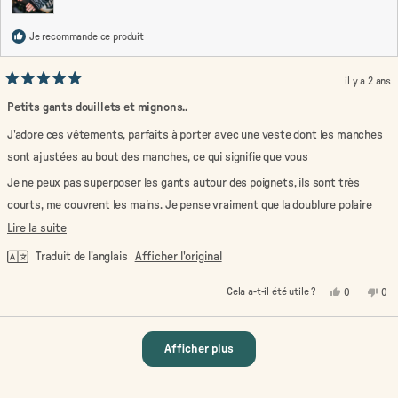
Je recommande ce produit
il y a 2 ans
Noté
5
Petits gants douillets et mignons..
sur
5
J'adore ces vêtements, parfaits à porter avec une veste dont les manches
étoiles
sont ajustées au bout des manches, ce qui signifie que vous
Je ne peux pas superposer les gants autour des poignets, ils sont très
courts, me couvrent les mains. Je pense vraiment que la doublure polaire
douillette ne couvre pas le poignet aussi bien que leur coupe est courte. J'ai
En
Lire la suite
l'air vraiment cool avec mon pull Baige, je les aime beaucoup.
savoir
Traduit de l'anglais
Afficher l'original
plus
Oui,
Non
Cela a-t-il été utile ?
0
0
sur
cet
personnes
cet
pe
avis
ont
avi
on
cet
de
voté
de
vo
MISS
oui
MIS
no
Chargement...
avis
A
A
Afficher plus
J
J
M.
M.
était
n'ét
utile.
pas