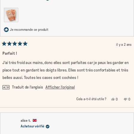
util
Je recommande ce produit
il y a 2 ans
Noté
5
Parfait !
sur
5
J'ai très froid aux mains, donc elles sont parfaites car je peux les garder en
étoiles
place tout en gardant les doigts libres. Elles sont très confortables et très
belles aussi. Toutes les cases sont cochées !
Traduit de l'anglais
Afficher l'original
Oui,
Non
Cela a-t-il été utile ?
0
0
cet
personnes
cet
pe
avis
ont
avi
on
de
voté
de
vo
Joanne
oui
Joa
no
M.
M.
était
n'ét
alice t.
utile.
pas
Acheteur vérifié
util