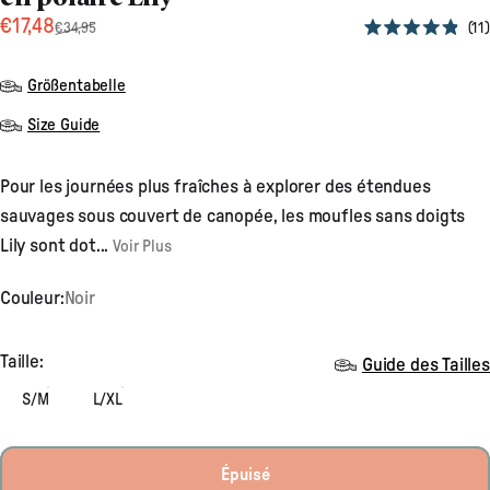
Prix promotionnel
Prix habituel
€17,48
11
€34,95
Noté
4.9
sur
Größentabelle
5
étoiles
Size Guide
Pour les journées plus fraîches à explorer des étendues
sauvages sous couvert de canopée, les moufles sans doigts
Lily sont dot...
Voir Plus
Couleur:
Noir
Taille
Taille:
Guide des Tailles
S/M
L/XL
Épuisé