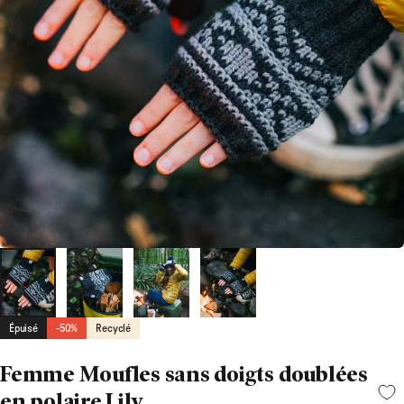
Épuisé
-50%
Recyclé
Femme Moufles sans doigts doublées
en polaire Lily