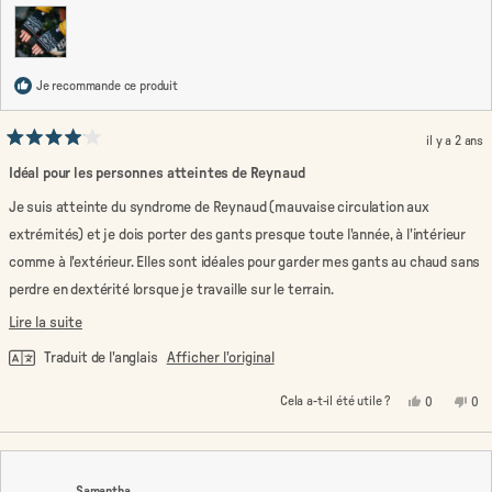
Je recommande ce produit
il y a 2 ans
Noté
4
Idéal pour les personnes atteintes de Reynaud
sur
5
Je suis atteinte du syndrome de Reynaud (mauvaise circulation aux
étoiles
extrémités) et je dois porter des gants presque toute l'année, à l'intérieur
comme à l'extérieur. Elles sont idéales pour garder mes gants au chaud sans
perdre en dextérité lorsque je travaille sur le terrain.
L'étiquette à l'intérieur est énorme, mais vous pouvez toujours la couper si
En
Lire la suite
vous la trouvez irritante (elle est belle et douce, donc elle me convient
savoir
Traduit de l'anglais
Afficher l'original
parfaitement)
plus
Oui,
Non
Cela a-t-il été utile ?
0
0
sur
cet
personnes
cet
pe
avis
ont
avi
on
cet
de
voté
de
vo
alice
oui
alic
no
avis
t.
t.
était
n'ét
Samantha