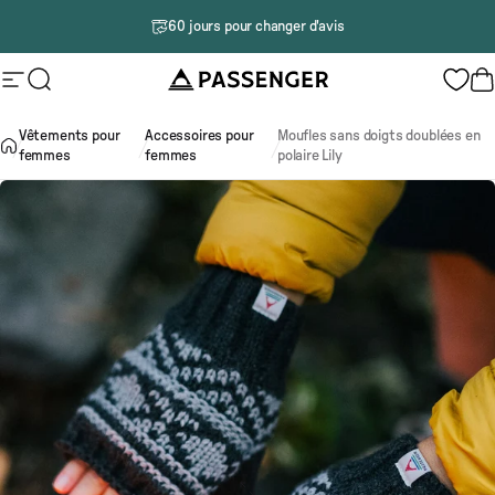
Passer au contenu
60 jours pour changer d'avis
Passenger
Navigation
Rechercher
P
Vêtements pour
Accessoires pour
Moufles sans doigts doublées en
femmes
femmes
polaire Lily