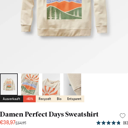
Ausverkauft
-40%
Recycelt
Bio
Entspannt
Damen Perfect Days Sweatshirt
Verkaufspreis
Normaler Preis
€38,97
6
€64,95
Mit