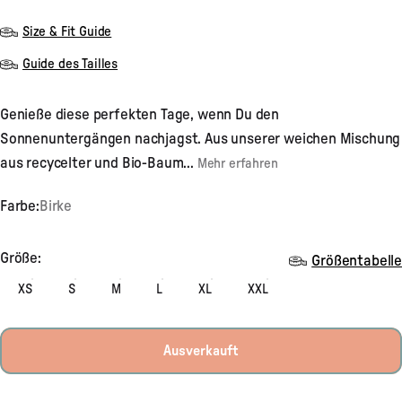
4.8
von
Size & Fit Guide
5
Sternen
bewertet
Guide des Tailles
Genieße diese perfekten Tage, wenn Du den
Sonnenuntergängen nachjagst. Aus unserer weichen Mischung
aus recycelter und Bio-Baum...
Mehr erfahren
Farbe:
Birke
Größe
Größe:
Größentabelle
XS
S
M
L
XL
XXL
Ausverkauft