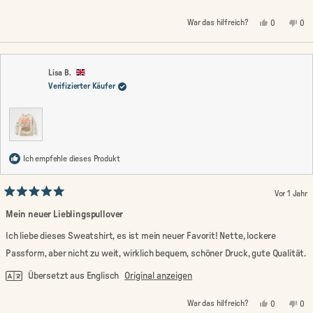
Ja,
Nein
War das hilfreich?
0
0
diese
Personen
die
Pe
Rezension
stimmten
Rez
st
von
mit
von
mi
Leanne
Ja
Lea
Nei
J.
J.
war
war
Lisa B.
hilfreich.
nic
Verifizierter Käufer
hilf
Ich empfehle dieses Produkt
Vor 1 Jahr
Mit
5
Mein neuer Lieblingspullover
von
5
Ich liebe dieses Sweatshirt, es ist mein neuer Favorit! Nette, lockere
Sternen
bewertet
Passform, aber nicht zu weit, wirklich bequem, schöner Druck, gute Qualität.
Übersetzt aus Englisch
Original anzeigen
Ja,
Nein
War das hilfreich?
0
0
diese
Personen
die
Pe