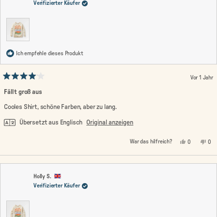
Verifizierter Käufer
hilf
Ich empfehle dieses Produkt
Vor 1 Jahr
Mit
4
Fällt groß aus
von
5
Cooles Shirt, schöne Farben, aber zu lang.
Sternen
bewertet
Übersetzt aus Englisch
Original anzeigen
Ja,
Nein
War das hilfreich?
0
0
diese
Personen
die
Pe
Rezension
stimmten
Rez
st
von
mit
von
mi
Ann-
Ja
Ann
Nei
Cathrin
Cat
M.
M.
Holly S.
war
war
Verifizierter Käufer
hilfreich.
nic
hilf