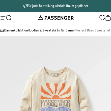
Direkt zum Inhalt
Für jede Bestellung wird ein Baum gepflanzt
Passenger
Seitennavigation
Suche
W
Damenkollektion
Hoodies & Sweatshirts für Damen
Perfect Days Sweatshirt