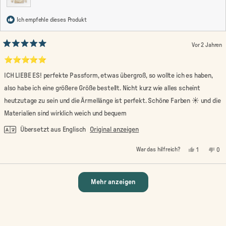
Ich empfehle dieses Produkt
Vor 2 Jahren
Mit
5
⭐️⭐️⭐️⭐️⭐️
von
5
ICH LIEBE ES! perfekte Passform, etwas übergroß, so wollte ich es haben,
Sternen
bewertet
also habe ich eine größere Größe bestellt. Nicht kurz wie alles scheint
heutzutage zu sein und die Ärmellänge ist perfekt. Schöne Farben ☀️ und die
Materialien sind wirklich weich und bequem
Übersetzt aus Englisch
Original anzeigen
Ja,
Nein
War das hilfreich?
1
0
diese
Person
die
Pe
Rezension
stimmte
Rez
st
von
mit
von
mi
Holly
Ja
Holl
Nei
Wird geladen...
S.
S.
Mehr anzeigen
war
war
hilfreich.
nic
hilf