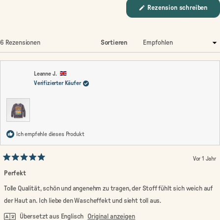
eingeklappt)
(Wir
Rezension schreiben
in
ein
neu
Fen
geöf
Wird geladen...
6 Rezensionen
Sortieren
Leanne J.
Verifizierter Käufer
Ich empfehle dieses Produkt
Vor 1 Jahr
Mit
5
Perfekt
von
5
Tolle Qualität, schön und angenehm zu tragen, der Stoff fühlt sich weich auf
Sternen
bewertet
der Haut an. Ich liebe den Wascheffekt und sieht toll aus.
Übersetzt aus Englisch
Original anzeigen